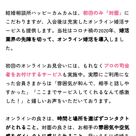
結婚相談所ハッピーカムカムは、
初回のみ「対面」
に
こだわりますが、入会後は充実したオンライン婚活サ
ービスも提供します。当社はコロナ禍の2020年、
婚活
業界の先陣を切って、オンライン婚活を導入
しまし
た。
初回のオンラインお見合いには、もれなく
プロの司会
者をお付けするサービス
も実施中。実際にご利用にな
った会員さまからは「雰囲気が和んで、相手と話しや
すかった」「ここまでサービスしてくれるなんて感激
した！」と嬉しいお声をいただいております。
オンラインの良さは、
時間と場所を選ばずコンタクト
がとれること
。対面の良さは、お相手の
雰囲気や空気
感をダイレクトに感じられること
。早いうちに成婚さ