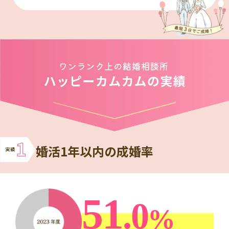
婚活1年以内の成婚率
51
.0
%