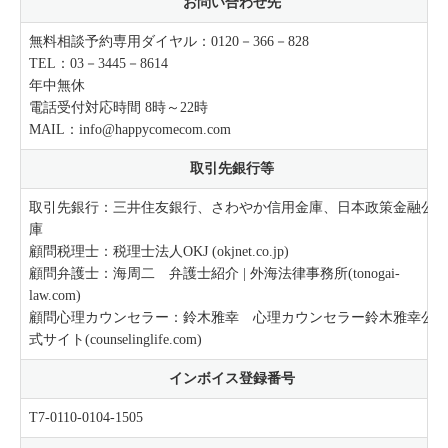
お問い合わせ先
無料相談予約専用ダイヤル：
0120－366－828
TEL：
03－3445－8614
年中無休
電話受付対応時間 8時～22時
MAIL：
info@happycomecom.com
取引先銀行等
取引先銀行：三井住友銀行、さわやか信用金庫、日本政策金融公
庫
顧問税理士：
税理士法人OKJ (okjnet.co.jp)
顧問弁護士：
海周二 弁護士紹介 | 外海法律事務所(tonogai-
law.com)
顧問心理カウンセラー：
鈴木雅幸 心理カウンセラー鈴木雅幸公
式サイト(counselinglife.com)
インボイス登録番号
T7-0110-0104-1505