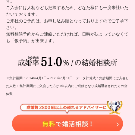
す。
ご入会には人柄なども把握するため、どなた様にも一度来社いた
だいております。
ご来社のご予約は、お申し込み順となっておりますのでご了承下
さい。
無料相談予約からご連絡いただければ、日時が決まっていなくて
も「仮予約」が出来ます。
※集計期間：2024年4月1日～2025年3月31日 データ計算式：集計期間にご入会し
た人数 ÷ 集計期間にご入会した方が1年以内にご成婚となり成婚退会された方の全
体数
無