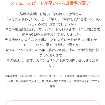
ステム、スピードが早いから成婚率が高い」
結婚相談所にお越しになられる方は皆さん、
「自分にふさわしい方」と、「早く」ご成婚したいと思っていら
っしゃるのではないでしょうか？
そこを徹底的に追及して、25年。 おかげさまで、1年以内にご成
婚率が51.0％
を実現してまいりました。
※
会員様がどのような方を求め、どのように当社が見つけ出すか、
そして、いかに早くご成婚まで導くか。
全てのノウハウがこの25年、累計2,800組以上のご成婚実績に 詰
まっております。
その秘訣は、是非、カウンセリング予約でお問い合わせくださ
い。
※集計期間：2024年4月1日～2025年3月31日 データ計算式：集計期間にご入会し
た人数 ÷ 集計期間にご入会した方が1年以内にご成婚となり成婚退会された方の全
体数