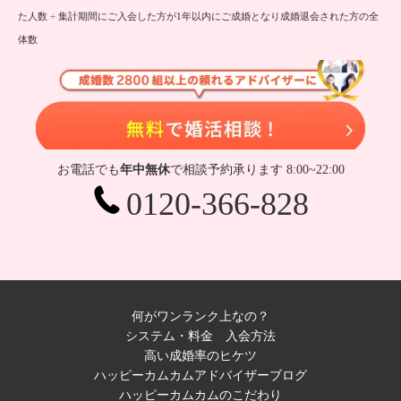
た人数 ÷ 集計期間にご入会した方が1年以内にご成婚となり成婚退会された方の全
体数
無
お電話でも
年中無休
で相談予約承ります 8:00~22:00
0120-366-828
何がワンランク上なの？
システム・料金
入会方法
高い成婚率のヒケツ
ハッピーカムカムアドバイザーブログ
ハッピーカムカムのこだわり