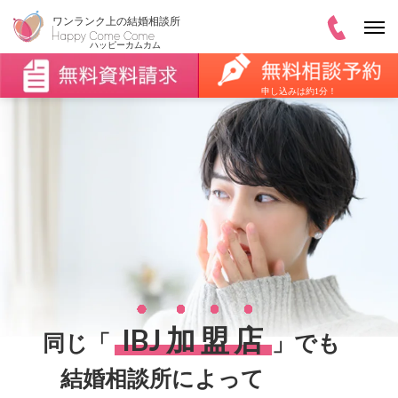
申し込みは約1分！
IBJ
加
盟
店
同じ「
」でも
結婚相談所によって