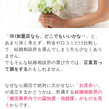
「
IBJ加盟店なら、どこでもいいかな‥
」と、
あまり深く考えず、料金や口コミだけ比較し
て、結婚相談所を選んでしまう方も少なくあり
ません。
でもそんな結婚相談所の選び方では、
正直言っ
て損をする
かもしれません。
なぜなら婚活で絶対に欠かせない「
お見合い
」
が成立するかどうかは、所属する
結婚相談所の
「婚活業界内での認知度・信頼度」がものを言
う
からです。