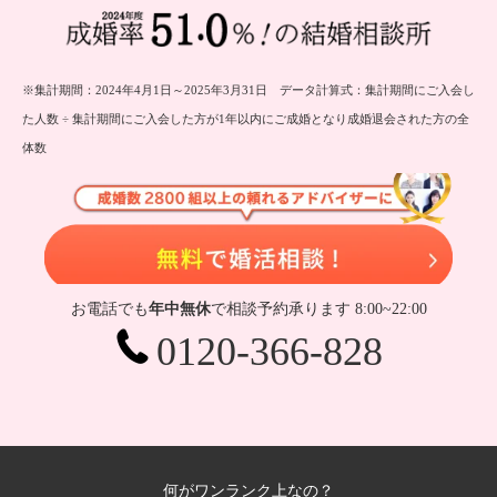
※集計期間：2024年4月1日～2025年3月31日 データ計算式：集計期間にご入会し
た人数 ÷ 集計期間にご入会した方が1年以内にご成婚となり成婚退会された方の全
体数
無
お電話でも
年中無休
で相談予約承ります 8:00~22:00
0120-366-828
何がワンランク上なの？