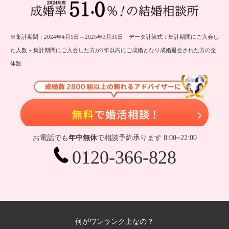
※集計期間：2024年4月1日～2025年3月31日 データ計算式：集計期間にご入会し
た人数 ÷ 集計期間にご入会した方が1年以内にご成婚となり成婚退会された方の全
体数
無
お電話でも
年中無休
で相談予約承ります 8:00~22:00
0120-366-828
何がワンランク上なの？