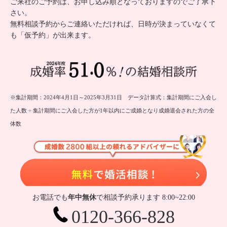
ご来社のご予約は、お申し込み順となっておりますのでご了承下
さい。
無料相談予約からご連絡いただければ、日時が決まっていなくて
も「仮予約」が出来ます。
※集計期間：2024年4月1日～2025年3月31日 データ計算式：集計期間にご入会し
た人数 ÷ 集計期間にご入会した方が1年以内にご成婚となり成婚退会された方の全
体数
無
お電話でも
年中無休
で相談予約承ります 8:00~22:00
0120-366-828