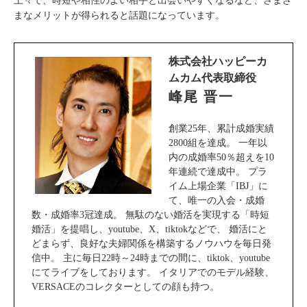
上々で、時短や相性のよい相手と出会いやすくなるなど、さまざ
まなメリットが得られると話題になっています。
株式会社ハッピーカ
ムカム代表取締役
峰尾 晋一
創業25年、累計成婚実績
2800組を達成。 一年以
内の成婚率50％超えを10
年連続で達成中。 プラ
イム上場企業「IBJ」に
て、唯一の入会・成婚
数・成婚率3冠達成。 無駄のない婚活を実現する「時短
婚活」を提唱し、youtube、X、tiktokなどで、 婚活にと
どまらず、良好な夫婦関係を構築するノウハウを毎日発
信中。 主に毎日22時～24時までの間に、tiktok、youtube
にてライブをしております。 イタリアでのモデル経験、
VERSACEのコレクターとしての顔も持つ。