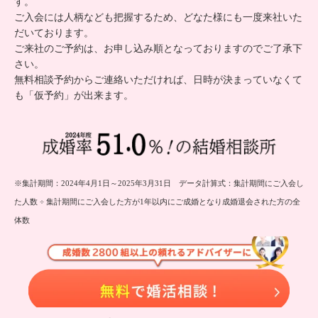
す。
ご入会には人柄なども把握するため、どなた様にも一度来社いた
だいております。
ご来社のご予約は、お申し込み順となっておりますのでご了承下
さい。
無料相談予約からご連絡いただければ、日時が決まっていなくて
も「仮予約」が出来ます。
※集計期間：2024年4月1日～2025年3月31日 データ計算式：集計期間にご入会し
た人数 ÷ 集計期間にご入会した方が1年以内にご成婚となり成婚退会された方の全
体数
無