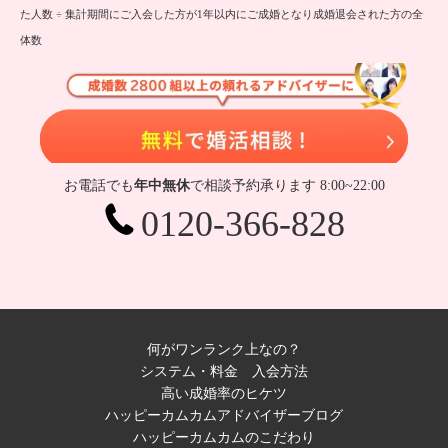
た人数 ÷ 集計期間にご入会した方が1年以内にご成婚となり成婚退会された方の全
体数
無
お電話でも
年中無休
で相談予約承ります 8:00~22:00
0120-366-828
何がワンランク上なの？
システム・料金
入会方法
高い成婚率のヒケツ
ハッピーカムカムアドバイザーブログ
ハッピーカムカムのこだわり