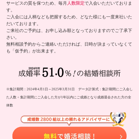
サービスの質を保つため、毎月
人数限定
で入会いただいておりま
す。
ご入会には人柄なども把握するため、どなた様にも一度来社いた
だいております。
ご来社のご予約は、お申し込み順となっておりますのでご了承下
さい。
無料相談予約からご連絡いただければ、日時が決まっていなくて
も「仮予約」が出来ます。
※集計期間：2024年4月1日～2025年3月31日 データ計算式：集計期間にご入会し
た人数 ÷ 集計期間にご入会した方が1年以内にご成婚となり成婚退会された方の全
体数
無