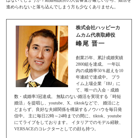
はないでしょうか？結婚相談所の入会審査が厳しいから、婚活を
進められないと落ち込んでしまう方も少なくありません。
株式会社ハッピーカ
ムカム代表取締役
峰尾 晋一
創業25年、累計成婚実績
2800組を達成。 一年以
内の成婚率50％超えを10
年連続で達成中。 プラ
イム上場企業「IBJ」に
て、唯一の入会・成婚
数・成婚率3冠達成。 無駄のない婚活を実現する「時短
婚活」を提唱し、youtube、X、tiktokなどで、 婚活にと
どまらず、良好な夫婦関係を構築するノウハウを毎日発
信中。 主に毎日22時～24時までの間に、tiktok、youtube
にてライブをしております。 イタリアでのモデル経験、
VERSACEのコレクターとしての顔も持つ。