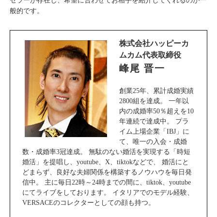
セラーが存在し、希望に合わせてお相手を紹介してくれるのが一
般的です。
株式会社ハッピーカ
ムカム代表取締役
峰尾 晋一
創業25年、累計成婚実績
2800組を達成。 一年以
内の成婚率50％超えを10
年連続で達成中。 プラ
イム上場企業「IBJ」に
て、唯一の入会・成婚
数・成婚率3冠達成。 無駄のない婚活を実現する「時短
婚活」を提唱し、youtube、X、tiktokなどで、 婚活にと
どまらず、良好な夫婦関係を構築するノウハウを毎日発
信中。 主に毎日22時～24時までの間に、tiktok、youtube
にてライブをしております。 イタリアでのモデル経験、
VERSACEのコレクターとしての顔も持つ。