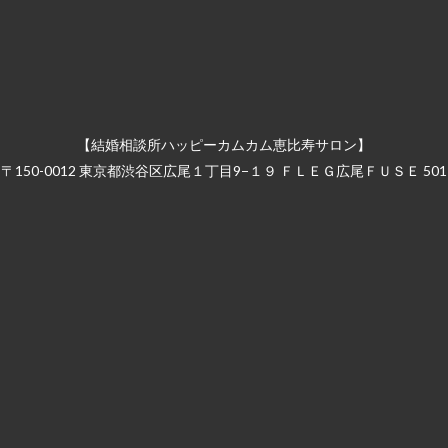
【結婚相談所ハッピーカムカム恵比寿サロン】
〒150-0012 東京都渋谷区広尾１丁目9−１９ ＦＬＥＧ広尾ＦＵＳＥ 501