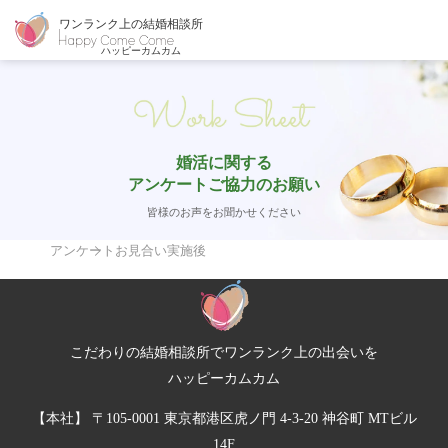
婚活に関する
アンケートご協力のお願い
皆様のお声をお聞かせください
アンケート
お見合い実施後
こだわりの結婚相談所でワンランク上の出会いを
ハッピーカムカム
【本社】 〒105-0001 東京都港区虎ノ門 4-3-20 神谷町 MTビル
14F