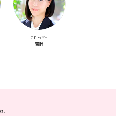
アドバイザー
𠮷岡
は、