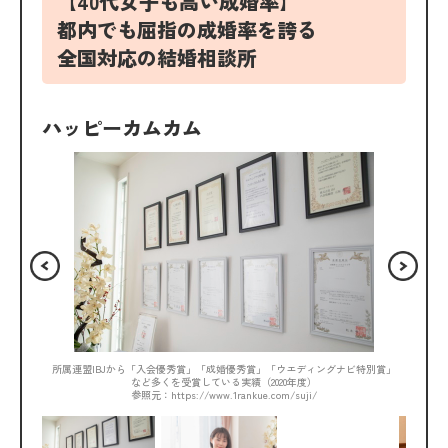
【40代女子も高い成婚率】
都内でも屈指の成婚率を誇る
全国対応の結婚相談所
ハッピーカムカム
所属連盟IBJから「入会優秀賞」「成婚優秀賞」「ウエディングナビ特別賞」
など多くを受賞している実績（2020年度）
参照元：https://www.1rankue.com/suji/