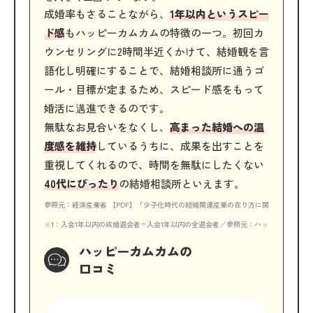
成婚率もさることながら、
1年以内というスピー
ド感
もハッピーカムカムの特徴の一つ。初回カ
ウンセリングに2時間半近くかけて、結婚観を言
語化し明確にすることで、結婚相談所に通うゴ
ール・目標が定まるため、スピード感をもって
婚活に邁進できるのです。
無駄なお見合いをなくし、
高まった結婚への温
度感を維持
しているうちに、成果を出すことを
重視してくれるので、時間を無駄にしたくない
40代にぴったり
の結婚相談所といえます。
参照元：経済産業省 【PDF】「少子化時代の結婚関連産業の在り方に関する調査研究
※1：入会1年以内の成婚退会者÷入会1年以内の全退会者／参照元：ハッピーカムカム
ハッピーカムカムの
口コミ