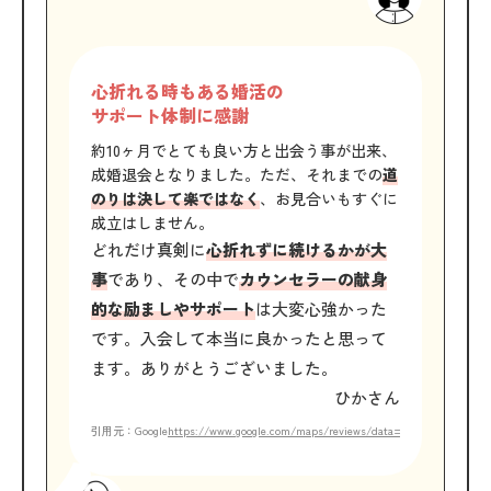
心折れる時もある婚活の
サポート体制に感謝
約10ヶ月でとても良い方と出会う事が出来、
成婚退会となりました。ただ、それまでの
道
のりは決して楽ではなく
、お見合いもすぐに
成立はしません。
どれだけ真剣に
心折れずに続けるかが大
事
であり、その中で
カウンセラーの献身
的な励ましやサポート
は大変心強かった
です。入会して本当に良かったと思って
ます。ありがとうございました。
ひかさん
引用元：Google
https://www.google.com/maps/reviews/data=!4m8!14m7!1m6!2