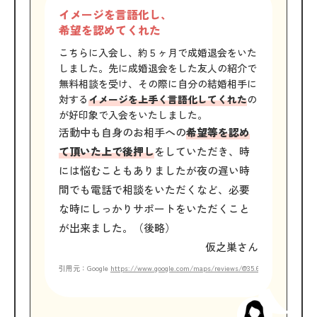
イメージを言語化し、
希望を認めてくれた
こちらに入会し、約５ヶ月で成婚退会をいた
しました。先に成婚退会をした友人の紹介で
無料相談を受け、その際に自分の結婚相手に
対する
イメージを上手く言語化してくれた
の
が好印象で入会をいたしました。
活動中も自身のお相手への
希望等を認め
て頂いた上で後押し
をしていただき、時
には悩むこともありましたが夜の遅い時
間でも電話で相談をいただくなど、必要
な時にしっかりサポートをいただくこと
が出来ました。（後略）
仮之巣さん
引用元：Google
https://www.google.com/maps/reviews/@35.6487687,139.71652