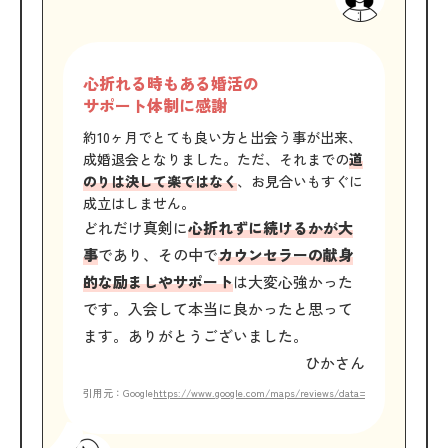
心折れる時もある婚活の
サポート体制に感謝
約10ヶ月でとても良い方と出会う事が出来、
成婚退会となりました。ただ、それまでの
道
のりは決して楽ではなく
、お見合いもすぐに
成立はしません。
どれだけ真剣に
心折れずに続けるかが大
事
であり、その中で
カウンセラーの献身
的な励ましやサポート
は大変心強かった
です。入会して本当に良かったと思って
ます。ありがとうございました。
ひかさん
引用元：Google
https://www.google.com/maps/reviews/data=!4m8!14m7!1m6!2