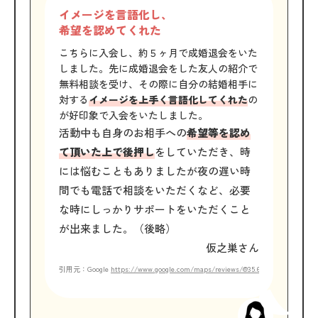
イメージを言語化し、
希望を認めてくれた
こちらに入会し、約５ヶ月で成婚退会をいた
しました。先に成婚退会をした友人の紹介で
無料相談を受け、その際に自分の結婚相手に
対する
イメージを上手く言語化してくれた
の
が好印象で入会をいたしました。
活動中も自身のお相手への
希望等を認め
て頂いた上で後押し
をしていただき、時
には悩むこともありましたが夜の遅い時
間でも電話で相談をいただくなど、必要
な時にしっかりサポートをいただくこと
が出来ました。（後略）
仮之巣さん
引用元：Google
https://www.google.com/maps/reviews/@35.6487687,139.71652