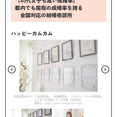
【40代女子も高い成婚率】
都内でも屈指の成婚率を誇る
全国対応の結婚相談所
ハッピーカムカム
所属連盟IBJから「入会優秀賞」「成婚優秀賞」「ウエディングナビ特別賞」
など多くを受賞している実績（2020年度）
参照元：https://www.1rankue.com/suji/