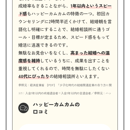
成婚率もさることながら、
1年以内というスピー
ド感
もハッピーカムカムの特徴の一つ。初回カ
ウンセリングに2時間半近くかけて、結婚観を言
語化し明確にすることで、結婚相談所に通うゴ
ール・目標が定まるため、スピード感をもって
婚活に邁進できるのです。
無駄なお見合いをなくし、
高まった結婚への温
度感を維持
しているうちに、成果を出すことを
重視してくれるので、時間を無駄にしたくない
40代にぴったり
の結婚相談所といえます。
参照元：経済産業省 【PDF】「少子化時代の結婚関連産業の在り方に関する調査研究
※1：入会1年以内の成婚退会者÷入会1年以内の全退会者／参照元：ハッピーカムカム
ハッピーカムカムの
口コミ