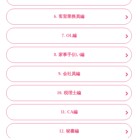
6. 客室乗務員編
7. OL編
8. 家事手伝い編
9. 会社員編
10. 税理士編
11. CA編
12. 秘書編