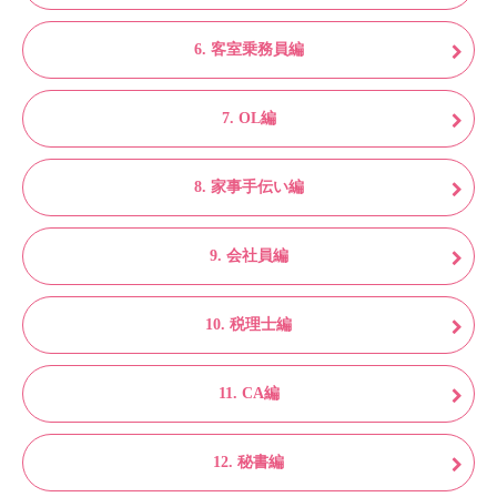
6. 客室乗務員編
7. OL編
8. 家事手伝い編
9. 会社員編
10. 税理士編
11. CA編
12. 秘書編