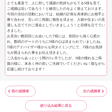
とても素直で、人に対して感謝の気持ちがもてるS様を見て、
ご成婚は近いであろう！と確信したのをよく覚えております。
今回の当社の活動においては、結婚の計画を具体的にお相手と
擦り合わせ、互いのご両親に報告を済ませ、入籍や住まいの見
通しも立ててのご退会としていきましょう！と目標を立ててい
きました。
お見合い数回目にお会いしたT様には、初回から強く心惹か
れ、数回のデートのうちにS様の心は決まられていましたね。
T様のアドバイザー様からも同タイミングにて、T様のお気持
ちが固まられた事をお伝え頂きました。
ご入会からあっという間の3ヶ月でしたが、S様の憧れるご両
親の様に、末永く仲の良いご夫婦でいてくださいね！陰ながら
応援し続けております！
前の成婚者
次の成婚者
絞り込み結果に戻る