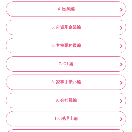
4. 医師編
5. 外資系企業編
6. 客室乗務員編
7. OL編
8. 家事手伝い編
9. 会社員編
10. 税理士編