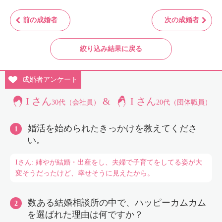
前の成婚者
次の成婚者
絞り込み結果に戻る
成婚者
アンケート
I さん
&
I さん
30代（会社員）
20代（団体職員）
婚活を始められたきっかけを教えてくださ
い。
Iさん: 姉やが結婚・出産をし、夫婦で子育てをしてる姿が大
変そうだったけど、幸せそうに見えたから。
数ある結婚相談所の中で、ハッピーカムカム
を選ばれた理由は何ですか？