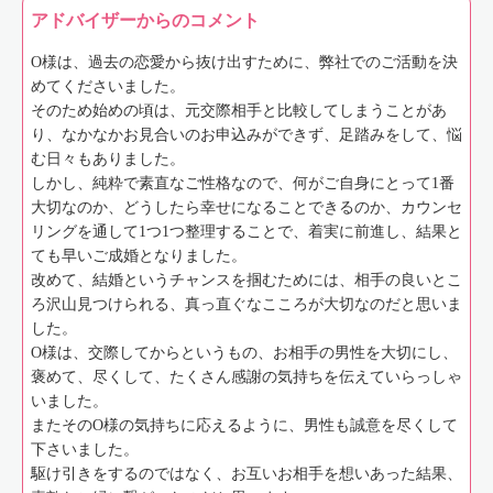
アドバイザーからのコメント
O様は、過去の恋愛から抜け出すために、弊社でのご活動を決
めてくださいました。
そのため始めの頃は、元交際相手と比較してしまうことがあ
り、なかなかお見合いのお申込みができず、足踏みをして、悩
む日々もありました。
しかし、純粋で素直なご性格なので、何がご自身にとって1番
大切なのか、どうしたら幸せになることできるのか、カウンセ
リングを通して1つ1つ整理することで、着実に前進し、結果と
ても早いご成婚となりました。
改めて、結婚というチャンスを掴むためには、相手の良いとこ
ろ沢山見つけられる、真っ直ぐなこころが大切なのだと思いま
した。
O様は、交際してからというもの、お相手の男性を大切にし、
褒めて、尽くして、たくさん感謝の気持ちを伝えていらっしゃ
いました。
またそのO様の気持ちに応えるように、男性も誠意を尽くして
下さいました。
駆け引きをするのではなく、お互いお相手を想いあった結果、