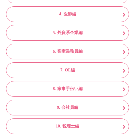
4. 医師編
5. 外資系企業編
6. 客室乗務員編
7. OL編
8. 家事手伝い編
9. 会社員編
10. 税理士編