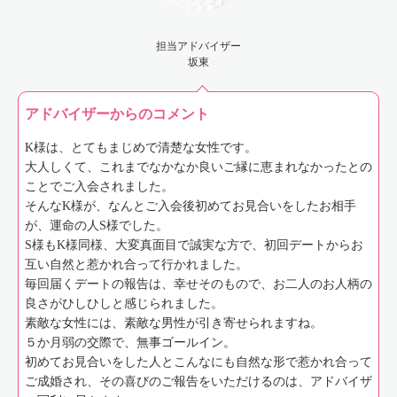
担当アドバイザー
坂東
アドバイザーからのコメント
K様は、とてもまじめで清楚な女性です。
大人しくて、これまでなかなか良いご縁に恵まれなかったとの
ことでご入会されました。
そんなK様が、なんとご入会後初めてお見合いをしたお相手
が、運命の人S様でした。
S様もK様同様、大変真面目で誠実な方で、初回デートからお
互い自然と惹かれ合って行かれました。
毎回届くデートの報告は、幸せそのもので、お二人のお人柄の
良さがひしひしと感じられました。
素敵な女性には、素敵な男性が引き寄せられますね。
５か月弱の交際で、無事ゴールイン。
初めてお見合いをした人とこんなにも自然な形で惹かれ合って
ご成婚され、その喜びのご報告をいただけるのは、アドバイザ