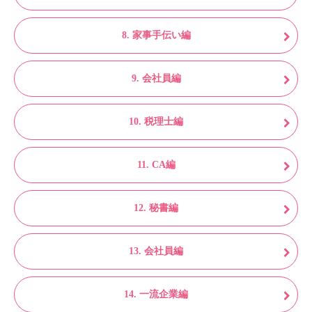
8. 家事手伝い編
9. 会社員編
10. 税理士編
11. CA編
12. 秘書編
13. 会社員編
14. 一流企業編