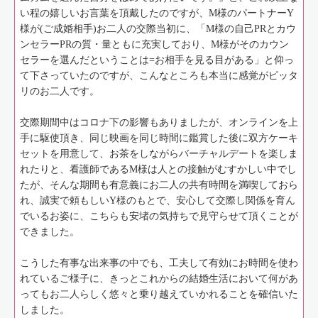
い程の嬉しいお言葉を頂戴したのですが、M様のパートナーY
様が(ご成婚相手)お二人の交際当初に、「M様の自己PRとカウ
ンセラーPRの質・量ともに充実しており、M様がそのカウン
セラーを選んだということは=お相手を見る目がある」と仰っ
て下さっていたのですが、こんなところも本当に感覚がピッタ
リのお二人です。
交際期間中はコロナ下の影響もありましたが、オンラインを上
手に駆使頂き、同じ映画を同じ時間に鑑賞した後に双方ケーキ
セットを用意して、お茶をしながらバーチャルデートを楽しま
れたりと、看護師であるM様は人との接触がむすかしい中でし
たが、そんな期間も有意義にお二人の共有時間を満喫しておら
れ、誠実で頼もしいY様のもとで、安心して交際し関係を育ん
でいるお姿に、こちらも安堵の気持ちで見守らせて頂くことが
できました。
こうした有事な出来事の中でも、工夫して有効にお時間を使わ
れているご様子に、きっとこれからの結婚生活において何があ
ってもお二人らしく悠々と乗り越えていかれることを確信いた
しました。