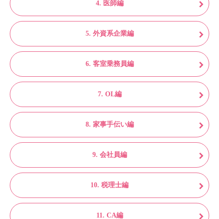
4. 医師編
5. 外資系企業編
6. 客室乗務員編
7. OL編
8. 家事手伝い編
9. 会社員編
10. 税理士編
11. CA編