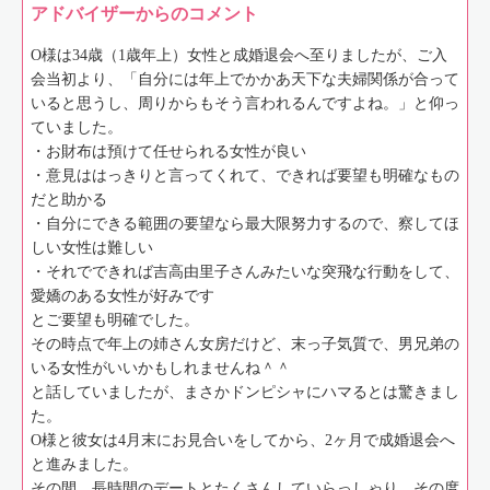
アドバイザーからのコメント
O様は34歳（1歳年上）女性と成婚退会へ至りましたが、ご入
会当初より、「自分には年上でかかあ天下な夫婦関係が合って
いると思うし、周りからもそう言われるんですよね。」と仰っ
ていました。
・お財布は預けて任せられる女性が良い
・意見ははっきりと言ってくれて、できれば要望も明確なもの
だと助かる
・自分にできる範囲の要望なら最大限努力するので、察してほ
しい女性は難しい
・それでできれば吉高由里子さんみたいな突飛な行動をして、
愛嬌のある女性が好みです
とご要望も明確でした。
その時点で年上の姉さん女房だけど、末っ子気質で、男兄弟の
いる女性がいいかもしれませんね＾＾
と話していましたが、まさかドンピシャにハマるとは驚きまし
た。
O様と彼女は4月末にお見合いをしてから、2ヶ月で成婚退会へ
と進みました。
その間、長時間のデートとたくさんしていらっしゃり、その度