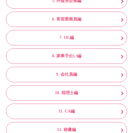
5. 外資系企業編
6. 客室乗務員編
7. OL編
8. 家事手伝い編
9. 会社員編
10. 税理士編
11. CA編
12. 秘書編