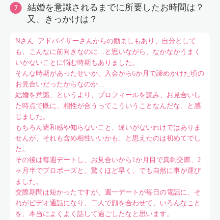
結婚を意識されるまでに所要したお時間は？
又、きっかけは？
Nさん: アドバイザーさんからの励ましもあり、自分として
も、こんなに前向きなのに…と思いながら、なかなかうまく
いかないことに悩む時期もありました。
そんな時期があったせいか、入会から6か月で諦めかけた頃の
お見合いだったからなのか…
結婚を意識、というより、プロフィールを読み、お見合いし
た時点で既に、相性が合うってこういうことなんだな、と感
じました。
もちろん違和感や知らないこと、違いがないわけではありま
せんが、それも含め相性いいかも、と思えたのは初めてでし
た。
その後は毎週デートし、お見合いから1か月目で真剣交際、2
ヶ月半でプロポーズと、驚くほど早く、でも自然に事が運び
ました。
交際期間は短かったですが、週一デートが毎日の電話に、そ
れがビデオ通話になり、二人で顔を合わせて、いろんなこと
を、本当によくよく話して過ごしたなと思います。