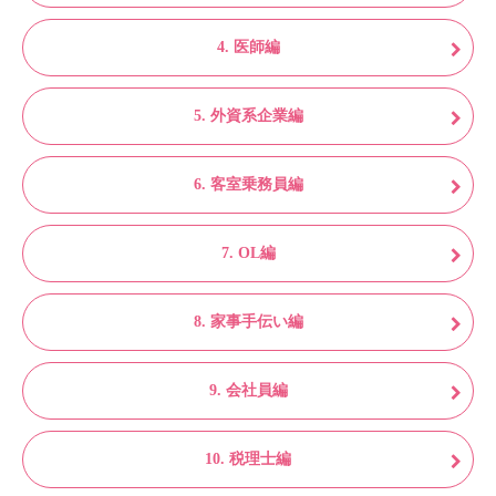
4. 医師編
5. 外資系企業編
6. 客室乗務員編
7. OL編
8. 家事手伝い編
9. 会社員編
10. 税理士編