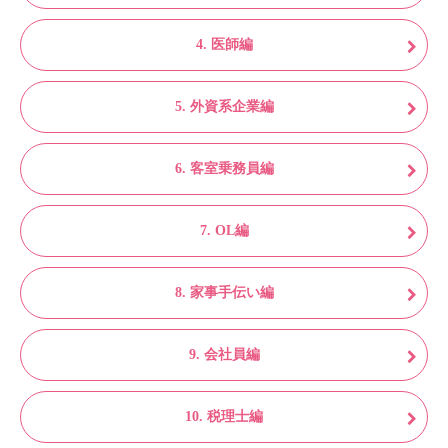
4. 医師編
5. 外資系企業編
6. 客室乗務員編
7. OL編
8. 家事手伝い編
9. 会社員編
10. 税理士編