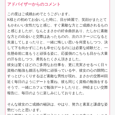
アドバイザーからのコメント
この度はご成婚おめでとうございます。
K様との初めてお会いした時に、目が綺麗で、笑顔がまたとて
もかわいい女性だなと感じ、すぐ素敵な方とご成婚されるもの
と感じましたが、なんとまさかの紆余曲折あり、たしかに素敵
な方との出会いと交際はあったものの、次のステージになると
失速してしまったりと、一緒に悔しい思いを何度もしつつ、決
して下を向かずにこれも幸せになるのには必要な経験だと、一
生懸命前に進もうと頑張る姿に、応援側のこちらも目から大量
の汗を出しつつ、勇気をたくさん頂きました。
彼女は驚くほどのご多用なお仕事を、更に充実させるべく日々
資格の勉強も婚活も同時に頑張っている中、彼女の心の隙間に
すっとびっくりするほど素敵な男性が現れ、まさかの交際40回
近く毎日のようにデートを重ね、彼も同じく資格の勉強をする
そうで、一緒にカフェで勉強デートしたりと、仲睦まじい交際
報告に、毎日のように楽しみにしておりました。
そんな彼女のご成婚の秘訣は、やはり、努力と素直と謙虚な姿
勢だったと思います。