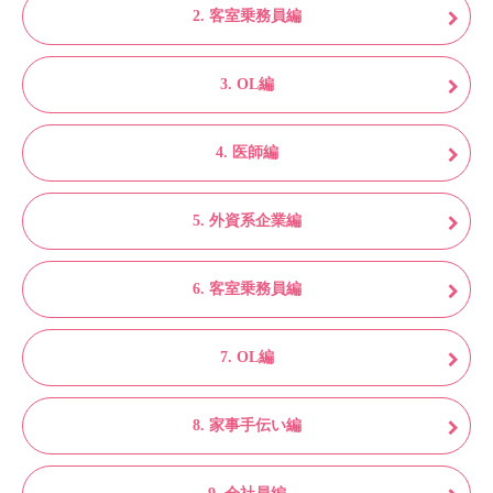
2. 客室乗務員編
3. OL編
4. 医師編
5. 外資系企業編
6. 客室乗務員編
7. OL編
8. 家事手伝い編