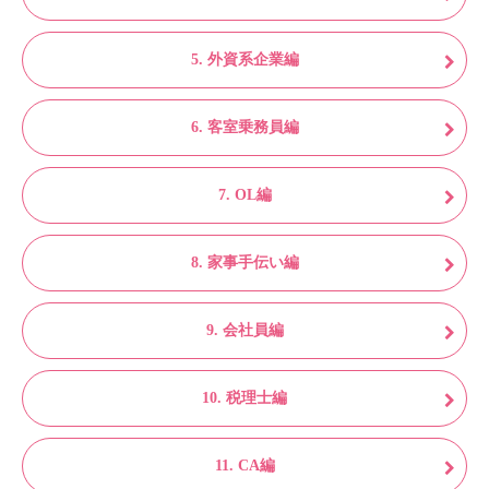
5. 外資系企業編
6. 客室乗務員編
7. OL編
8. 家事手伝い編
9. 会社員編
10. 税理士編
11. CA編