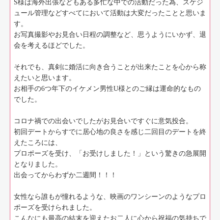
S様は海外出張などもある多忙な中での活動だった為、スケジ
ュール管理などすべてにおいて活動は大変だったことと思いま
す。
お写真撮影やお見合い日程の調整など、思うようにいかず、退
会を考えるほどでした。
それでも、真剣に婚活に向き合うことが出来たことを心から称
えたいと思います。
お相手の6つ年下のイケメン男性U様とのご縁は運命的なもの
でした。
コロナ禍での出会いでしたがお見合いですぐに意気投合。
初回デートからすでに居心地の良さを感じ二回目のデートを終
えたころには、
プロポーズを受け、「お受けしました！」という驚きの急展開
となりました。
出会ってからわずか二週間！！！
女性なら誰もが憧れるような、映画のワンシーンのようなプロ
ポーズを受けられました。
こんなにも最高の結末を迎えたお二人に心から祝福の気持ちで