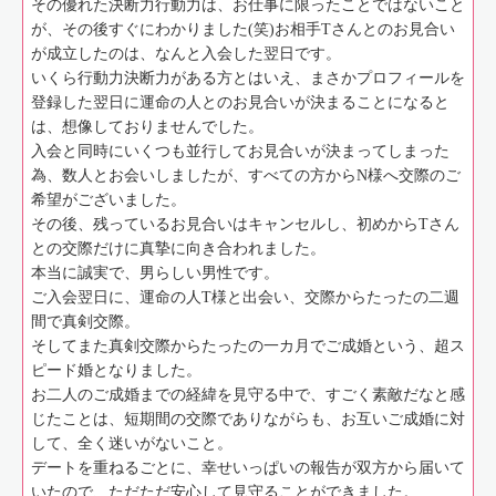
その優れた決断力行動力は、お仕事に限ったことではないこと
が、その後すぐにわかりました(笑)お相手Tさんとのお見合い
が成立したのは、なんと入会した翌日です。
いくら行動力決断力がある方とはいえ、まさかプロフィールを
登録した翌日に運命の人とのお見合いが決まることになると
は、想像しておりませんでした。
入会と同時にいくつも並行してお見合いが決まってしまった
為、数人とお会いしましたが、すべての方からN様へ交際のご
希望がございました。
その後、残っているお見合いはキャンセルし、初めからTさん
との交際だけに真摯に向き合われました。
本当に誠実で、男らしい男性です。
ご入会翌日に、運命の人T様と出会い、交際からたったの二週
間で真剣交際。
そしてまた真剣交際からたったの一カ月でご成婚という、超ス
ピード婚となりました。
お二人のご成婚までの経緯を見守る中で、すごく素敵だなと感
じたことは、短期間の交際でありながらも、お互いご成婚に対
して、全く迷いがないこと。
デートを重ねるごとに、幸せいっぱいの報告が双方から届いて
いたので、ただただ安心して見守ることができました。