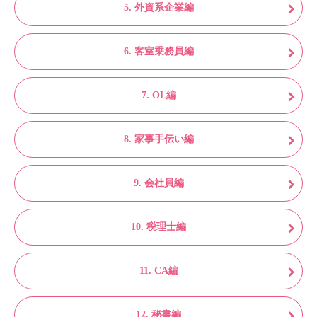
5. 外資系企業編
6. 客室乗務員編
7. OL編
8. 家事手伝い編
9. 会社員編
10. 税理士編
11. CA編
12. 秘書編