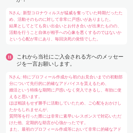
Nさん: 新型コロナウィルスが猛威を奮っていた時期だったた
め、活動そのものに対して非常に戸惑いがありました。
結果としてとても良い出会いとお付き合いが出来たものの、
活動を行うこと自体が相手への心象を悪くするのではないか
という心配が常にあり、毎回決死の覚悟でした。
これから当社にご入会される方へのメッセー
ジを一言お願いします。
Nさん: 特にプロフィール作成から初のお見合いまでの初動部
分について先行的に的確なアドバイスを貰えるため、
婚活という特殊な期間に戸惑いなく突入できるし、有効に使
えると思います。
ほぼ相談もせず勝手に活動していたため、ご心配をおかけし
たかもしれませんが、
質問等を行った際には非常に素早いレスポンスで対応いただ
けた他、定期的な助言が心強かったです。
また、最初のプロフィール作成等において非常に的確なアド