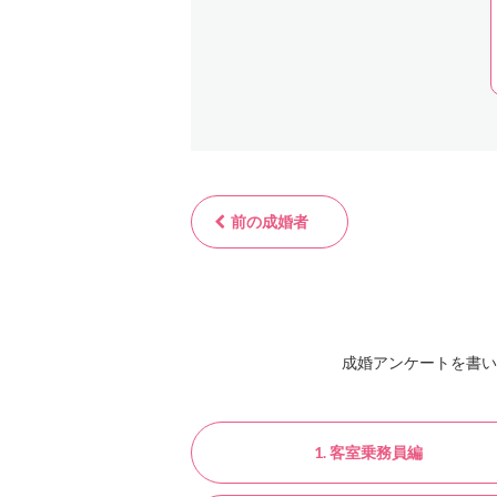
前の成婚者
成婚アンケートを書い
1. 客室乗務員編