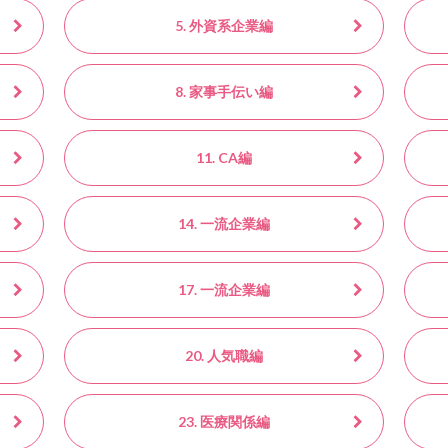
5. 外資系企業編
8. 家事手伝い編
11. CA編
14. 一流企業編
17. 一流企業編
20. 人気職編
23. 医療関係編