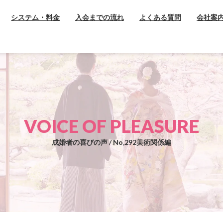
システム・料金
入会までの流れ
よくある質問
会社案
VOICE OF PLEASURE
成婚者の喜びの声 / No,292美術関係編