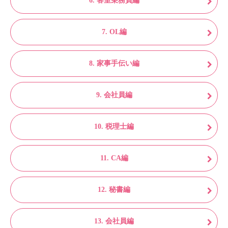
6. 客室乗務員編
7. OL編
8. 家事手伝い編
9. 会社員編
10. 税理士編
11. CA編
12. 秘書編
13. 会社員編