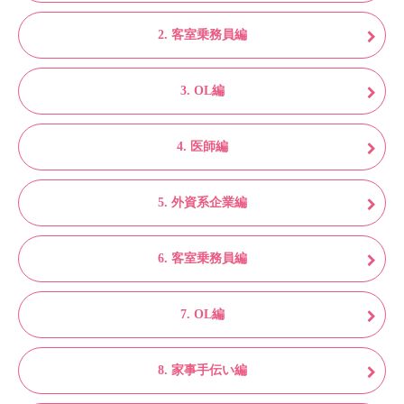
2. 客室乗務員編
3. OL編
4. 医師編
5. 外資系企業編
6. 客室乗務員編
7. OL編
8. 家事手伝い編