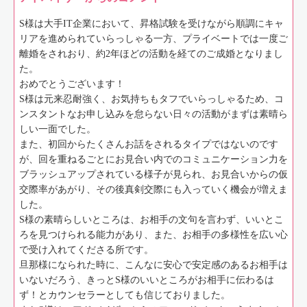
S様は大手IT企業において、昇格試験を受けながら順調にキャ
リアを進められていらっしゃる一方、プライベートでは一度ご
離婚をされおり、約2年ほどの活動を経てのご成婚となりまし
た。
おめでとうございます！
S様は元来忍耐強く、お気持ちもタフでいらっしゃるため、コ
ンスタントなお申し込みを怠らない日々の活動がまずは素晴ら
しい一面でした。
また、初回からたくさんお話をされるタイプではないのです
が、回を重ねるごとにお見合い内でのコミュニケーション力を
ブラッシュアップされている様子が見られ、お見合いからの仮
交際率があがり、その後真剣交際にも入っていく機会が増えま
した。
S様の素晴らしいところは、お相手の文句を言わず、いいとこ
ろを見つけられる能力があり、また、お相手の多様性を広い心
で受け入れてくださる所です。
旦那様になられた時に、こんなに安心で安定感のあるお相手は
いないだろう、きっとS様のいいところがお相手に伝わるは
ず！とカウンセラーとしても信じておりました。