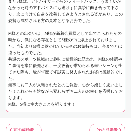
またS様は、アドバイザーからのフィードバック、うまくいか
なかった時のアドバイスにも逃げずに真摯に向き合って下さ
り、次に向けて自身を改善してみようとされる姿があり、この
姿勢も成功される方の見本となるお姿でした。
М様との出会いは、М様が新着会員様として出てこられたその
時から、気になる存在としてS様の中に浮上されておりまし
た。当初よりМ様に惹かれているそのお気持ちは、今までとは
違ったものでした。
共通のスポーツ観戦のご趣味に積極的に誘われ、M様の体調や
ご事情を常に優先され、一度改善が求められる辛いシーンが出
てきた際も、騒がず慌てず誠実に努力されたお姿は感動的でし
た。
無事にお二人が入籍されたとのご報告、心から嬉しく思いまし
た！これからも陰ながら変わらずお二人のお幸せを応援してお
ります。
M様、S様に幸大きことを祈ります！
前の成婚者
次の成婚者