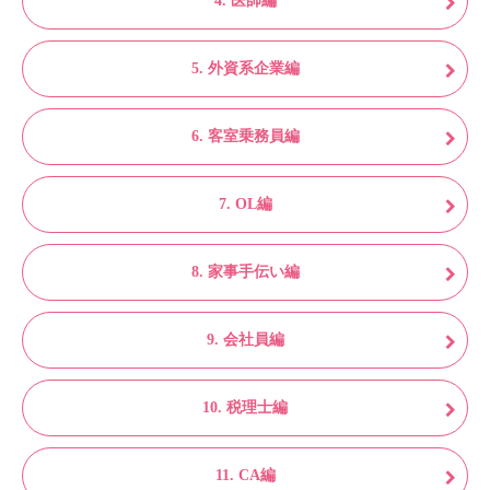
4. 医師編
5. 外資系企業編
6. 客室乗務員編
7. OL編
8. 家事手伝い編
9. 会社員編
10. 税理士編
11. CA編