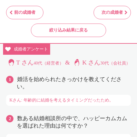
前の成婚者
次の成婚者
絞り込み結果に戻る
成婚者
アンケート
T さん
&
K さん
40代（経営者）
30代（会社員）
婚活を始められたきっかけを教えてくださ
い。
Kさん: 年齢的に結婚を考えるタイミングだったため。
数ある結婚相談所の中で、ハッピーカムカム
を選ばれた理由は何ですか？