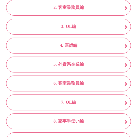
2. 客室乗務員編
3. OL編
4. 医師編
5. 外資系企業編
6. 客室乗務員編
7. OL編
8. 家事手伝い編