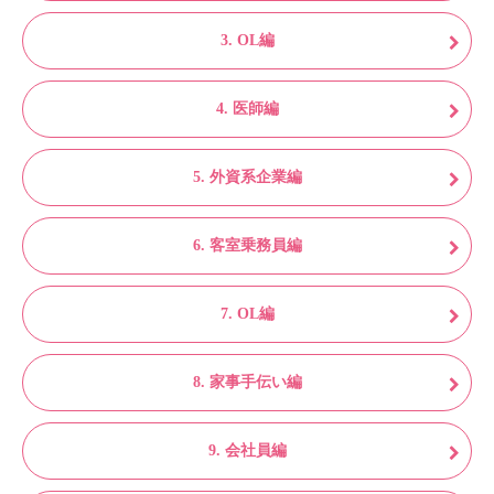
3. OL編
4. 医師編
5. 外資系企業編
6. 客室乗務員編
7. OL編
8. 家事手伝い編
9. 会社員編