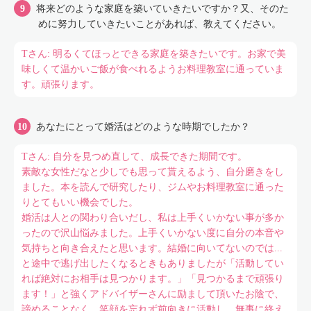
将来どのような家庭を築いていきたいですか？又、そのた
めに努力していきたいことがあれば、教えてください。
Tさん: 明るくてほっとできる家庭を築きたいです。お家で美
味しくて温かいご飯が食べれるようお料理教室に通っていま
す。頑張ります。
あなたにとって婚活はどのような時期でしたか？
Tさん: 自分を見つめ直して、成長できた期間です。
素敵な女性だなと少しでも思って貰えるよう、自分磨きをし
ました。本を読んで研究したり、ジムやお料理教室に通った
りとてもいい機会でした。
婚活は人との関わり合いだし、私は上手くいかない事が多か
ったので沢山悩みました。上手くいかない度に自分の本音や
気持ちと向き合えたと思います。結婚に向いてないのでは...
と途中で逃げ出したくなるときもありましたが「活動してい
れば絶対にお相手は見つかります。」「見つかるまで頑張り
ます！」と強くアドバイザーさんに励まして頂いたお陰で、
諦めることなく、笑顔を忘れず前向きに活動し、無事に終え