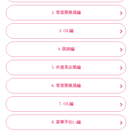
2. 客室乗務員編
3. OL編
4. 医師編
5. 外資系企業編
6. 客室乗務員編
7. OL編
8. 家事手伝い編