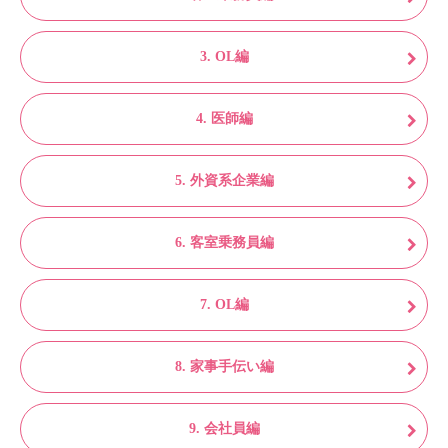
3. OL編
4. 医師編
5. 外資系企業編
6. 客室乗務員編
7. OL編
8. 家事手伝い編
9. 会社員編