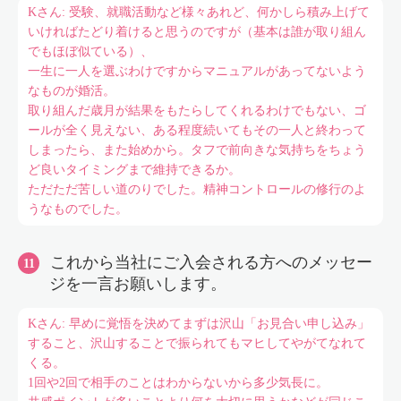
Kさん: 受験、就職活動など様々あれど、何かしら積み上げて
いければたどり着けると思うのですが（基本は誰が取り組ん
でもほぼ似ている）、
一生に一人を選ぶわけですからマニュアルがあってないよう
なものが婚活。
取り組んだ歳月が結果をもたらしてくれるわけでもない、ゴ
ールが全く見えない、ある程度続いてもその一人と終わって
しまったら、また始めから。タフで前向きな気持ちをちょう
ど良いタイミングまで維持できるか。
ただただ苦しい道のりでした。精神コントロールの修行のよ
うなものでした。
これから当社にご入会される方へのメッセー
ジを一言お願いします。
Kさん: 早めに覚悟を決めてまずは沢山「お見合い申し込み」
すること、沢山することで振られてもマヒしてやがてなれて
くる。
1回や2回で相手のことはわからないから多少気長に。