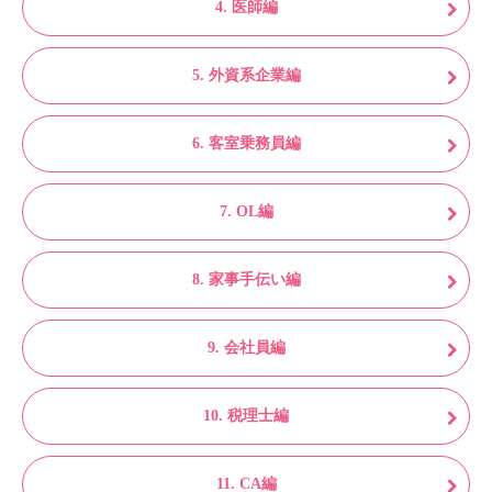
4. 医師編
5. 外資系企業編
6. 客室乗務員編
7. OL編
8. 家事手伝い編
9. 会社員編
10. 税理士編
11. CA編