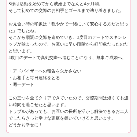
S様は活動を始めてから成婚までなんと4ヶ月弱。
そして初めての交際のお相手とゴールまで辿り着きました。
お見合い時の印象は「穏やかで一緒にいて安心する方だと思っ
た」でしたね。
そこから順調に交際を進めていき、3度目のデートでスキンシ
ップが始まったので、お互いに早い段階から好印象だったのだ
と思います。
4度目のデートで真剣交際へ進むことになり、無事ご成婚へ。
・アドバイザーへの報告を欠かさない
・お相手と毎日連絡をとる
・週一デート
この三つを全てクリアできていたので、交際期間は短くても濃
い時間を過ごせたと思います。
トラブルがあっても、お互いの長所を活かし解決できるお二人
でしたらきっと幸せな家庭を築いていけると思います。
どうかお幸せに！