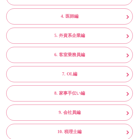
4. 医師編
5. 外資系企業編
6. 客室乗務員編
7. OL編
8. 家事手伝い編
9. 会社員編
10. 税理士編