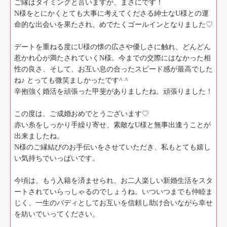
ご縁はタイミングと言いますが、まさにです！
N様をとにかくとても大事に考えてくださる紳士なU様との運
命的な出会いを果たされ、めでたくゴールインとなりました♡
デートを重ねる度にU様の懐の広さや優しさに触れ、どんどん
惹かれ心が満たされていくN様。今までの交際にはなかった相
性の良さ、そして、お互い息の合ったスピード感が最高でした
ね♪ とっても微笑ましかったです^ ^
辛抱強く婚活を頑張った甲斐がありましたね。頑張りました！
この度は、ご成婚おめでとうございます♡
赤い糸をしっかり手繰り寄せ、素敵なU様と無事出逢うことが
出来ましたね。
N様のご縁結びのお手伝いをさせていただき、私もとても嬉し
い気持ちでいっぱいです。
今頃は、もう入籍を済ませられ、お二人楽しい新婚生活をスタ
ートされていらっしゃるのでしょうね。いついつまでも仲睦ま
じく、一生のバディとしてお互いを信頼し助け合いながら幸せ
を紡いでいってください。