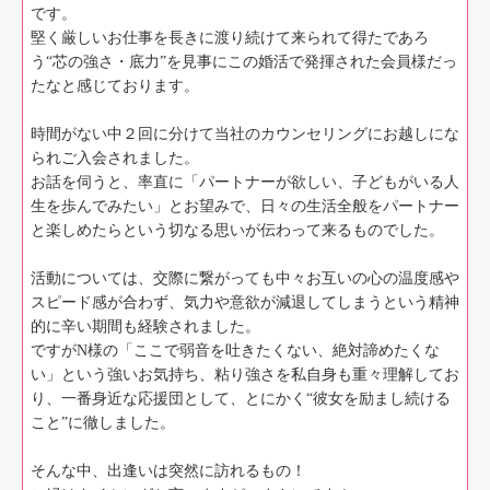
です。
堅く厳しいお仕事を長きに渡り続けて来られて得たであろ
う“芯の強さ・底力”を見事にこの婚活で発揮された会員様だっ
たなと感じております。
時間がない中２回に分けて当社のカウンセリングにお越しにな
られご入会されました。
お話を伺うと、率直に「パートナーが欲しい、子どもがいる人
生を歩んでみたい」とお望みで、日々の生活全般をパートナー
と楽しめたらという切なる思いが伝わって来るものでした。
活動については、交際に繋がっても中々お互いの心の温度感や
スピード感が合わず、気力や意欲が減退してしまうという精神
的に辛い期間も経験されました。
ですがN様の「ここで弱音を吐きたくない、絶対諦めたくな
い」という強いお気持ち、粘り強さを私自身も重々理解してお
り、一番身近な応援団として、とにかく“彼女を励まし続ける
こと”に徹しました。
そんな中、出逢いは突然に訪れるもの！