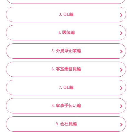
3. OL編
4. 医師編
5. 外資系企業編
6. 客室乗務員編
7. OL編
8. 家事手伝い編
9. 会社員編